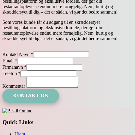
bestillingsplatform og eksklusive fordele, der gør din
restaurantoplevelse endnu mere fornøjelig. Nem, hurtig og
skræddersyet til dig – det er sådan, vi gør det bedre sammen!
Som vores kunde får du adgang til en skræddersyet
bestillingsplatform og eksklusive fordele, der gør din
restaurantoplevelse endnu mere fornøjelig. Nem, hurtig og
skræddersyet til dig – det er sådan, vi gør det bedre sammen!
Kontakt Navn
*
Email
*
Firmanavn
*
Firmanavn
Telefon
*
Kommentar
Kommentar
KONTAKT OS
Quick Links
Hjem